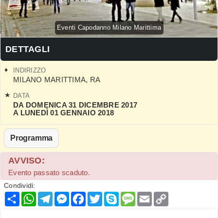
Eventi Capodanno Milano Marittima
DETTAGLI
INDIRIZZO
MILANO MARITTIMA
,
RA
DATA
DA DOMENICA 31 DICEMBRE 2017
A LUNEDÌ 01 GENNAIO 2018
Programma
AVVISO:
Evento passato scaduto.
Condividi:
Condividi
WhatsApp
Telegram
Messenger
Facebook
Twitter
Skype
Message
Email
Copy
Link