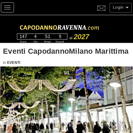
Login
Toggle navigation
2027
147
4
51
9
al
Giorni
Ore
Minuti
Secondi
Eventi CapodannoMilano Marittima
in
EVENTI
1
/
1