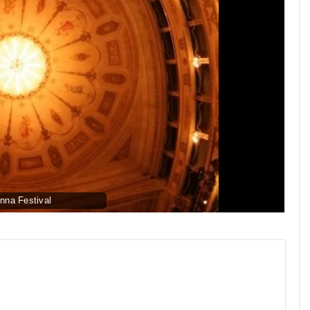
enna Festival
py
nk