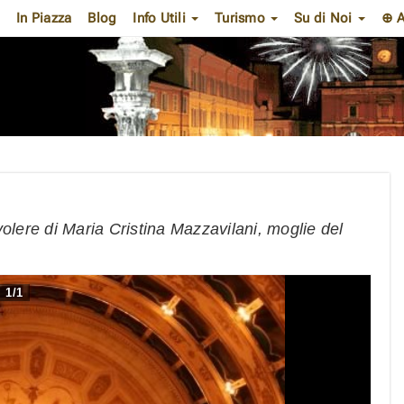
In Piazza
Blog
Info Utili
Turismo
Su di Noi
⊕ A
olere di Maria Cristina Mazzavilani, moglie del
1
/
1