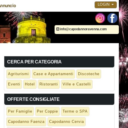
LOGIN
nnuncio
info@capodannoravenna.com
CERCA PER CATEGORIA
Agriturismi
Case e Appartamenti
Discoteche
Eventi
Hotel
Ristoranti
Ville e Castelli
OFFERTE CONSIGLIATE
Per Famiglie
Per Coppie
Terme o SPA
Capodanno Faenza
Capodanno Cervia