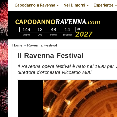
Capodanno a Ravenna
Nei Dintorni
Esperienze
144
13
48
13
al
2027
Giorni
Ore
Minuti
Secondi
Home
Ravenna Festival
Il Ravenna Festival
Il Ravenna opera festival è nato nel 1990 per v
direttore d'orchestra Riccardo Muti