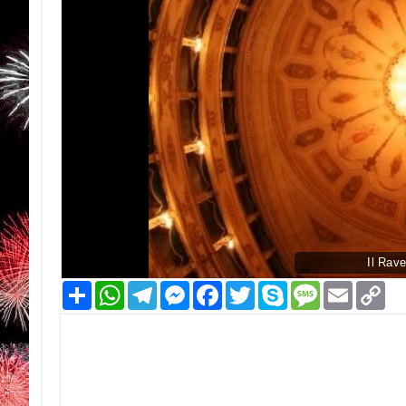
Il Rav
Condividi
WhatsApp
Telegram
Messenger
Facebook
Twitter
Skype
Message
Email
Co
Li