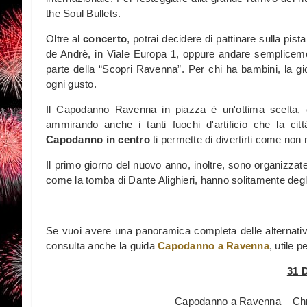
the Soul Bullets.
Oltre al
concerto
, potrai decidere di pattinare sulla pis
de Andrè, in Viale Europa 1, oppure andare semplicement
parte della “Scopri Ravenna”. Per chi ha bambini, la gios
ogni gusto.
Il Capodanno Ravenna in piazza è un'ottima scelta, c
ammirando anche i tanti fuochi d'artificio che la cit
Capodanno in centro
ti permette di divertirti come non
Il primo giorno del nuovo anno, inoltre, sono organizzate 
come la tomba di Dante Alighieri, hanno solitamente degli 
Se vuoi avere una panoramica completa delle alternative i
consulta anche la guida
Capodanno a Ravenna
, utile 
31 
Capodanno a Ravenna – Chri