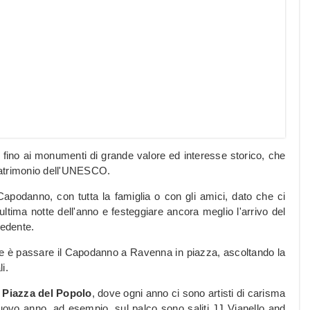
e fino ai monumenti di grande valore ed interesse storico, che
patrimonio dell'UNESCO.
podanno, con tutta la famiglia o con gli amici, dato che ci
ltima notte dell'anno e festeggiare ancora meglio l'arrivo del
edente.
re è passare il Capodanno a Ravenna in piazza, ascoltando la
i.
Piazza del Popolo
, dove ogni anno ci sono artisti di carisma
 nuovo anno, ad esempio, sul palco sono saliti JJ Vianello and