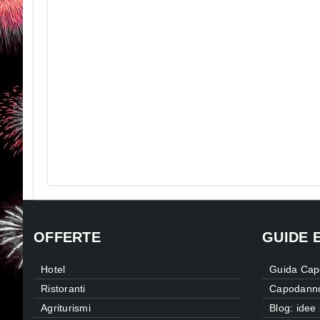
OFFERTE
GUIDE 
Hotel
Guida Cap
Ristoranti
Capodanno
Agriturismi
Blog: ide