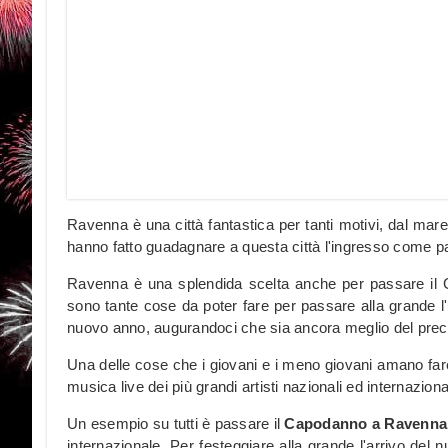
Ravenna è una città fantastica per tanti motivi, dal mar
hanno fatto guadagnare a questa città l'ingresso come 
Ravenna è una splendida scelta anche per passare il Ca
sono tante cose da poter fare per passare alla grande l'u
nuovo anno, augurandoci che sia ancora meglio del prec
Una delle cose che i giovani e i meno giovani amano fa
musica live dei più grandi artisti nazionali ed internazional
Un esempio su tutti è passare il
Capodanno a Ravenna 
internazionale. Per festeggiare alla grande l'arrivo del