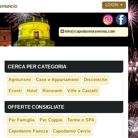
LOGIN
nnuncio
info@capodannoravenna.com
CERCA PER CATEGORIA
Agriturismi
Case e Appartamenti
Discoteche
Eventi
Hotel
Ristoranti
Ville e Castelli
OFFERTE CONSIGLIATE
Per Famiglie
Per Coppie
Terme o SPA
Capodanno Faenza
Capodanno Cervia