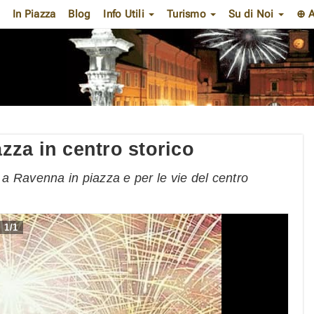
In Piazza
Blog
Info Utili
Turismo
Su di Noi
⊕ A
za in centro storico
a Ravenna in piazza e per le vie del centro
1
/
1