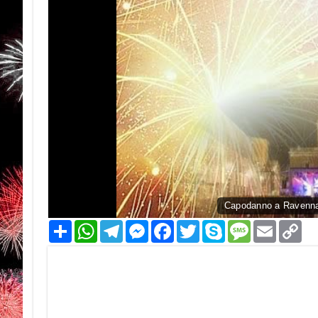
Capodanno a Ravenna i
Condividi
WhatsApp
Telegram
Messenger
Facebook
Twitter
Skype
Message
Email
Co
Li