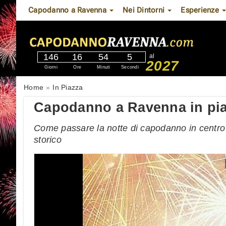
Capodanno a Ravenna
Nei Dintorni
Esperienze
146
16
54
4
al
2027
Giorni
Ore
Minuti
Secondi
Home
In Piazza
Capodanno a Ravenna in piaz
Come passare la notte di capodanno in centro 
storico