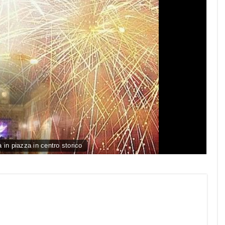
n piazza in centro storico
py
nk