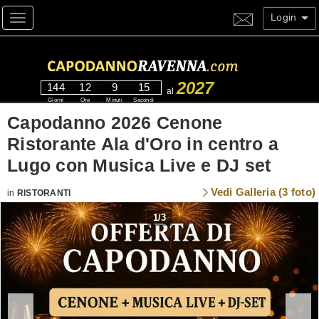
Login
Toggle navigation
2027
144
12
9
15
al
Giorni
Ore
Minuti
Secondi
Capodanno 2026 Cenone
Ristorante Ala d'Oro in centro a
Lugo con Musica Live e DJ set
Vedi Galleria (3 foto)
in
RISTORANTI
1
/
3