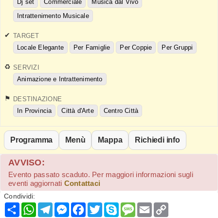
Dj set
Commerciale
Musica dal Vivo
Intrattenimento Musicale
TARGET
Locale Elegante
Per Famiglie
Per Coppie
Per Gruppi
SERVIZI
Animazione e Intrattenimento
DESTINAZIONE
In Provincia
Città d'Arte
Centro Città
Programma
Menù
Mappa
Richiedi info
AVVISO:
Evento passato scaduto. Per maggiori informazioni sugli
eventi aggiornati
Contattaci
Condividi:
Condividi
WhatsApp
Telegram
Messenger
Facebook
Twitter
Skype
Message
Email
Copy
Link