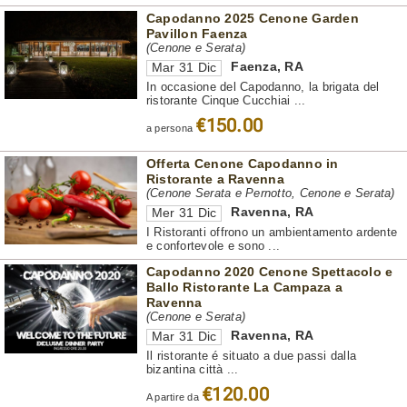
Capodanno 2025 Cenone Garden
Pavillon Faenza
(Cenone e Serata)
Faenza
,
RA
Mar 31 Dic
In occasione del Capodanno, la brigata del
ristorante Cinque Cucchiai ...
€150.00
a persona
Offerta Cenone Capodanno in
Ristorante a Ravenna
(Cenone Serata e Pernotto, Cenone e Serata)
Ravenna
,
RA
Mer 31 Dic
I Ristoranti offrono un ambientamento ardente
e confortevole e sono ...
Capodanno 2020 Cenone Spettacolo e
Ballo Ristorante La Campaza a
Ravenna
(Cenone e Serata)
Ravenna
,
RA
Mar 31 Dic
Il ristorante é situato a due passi dalla
bizantina città ...
€120.00
A partire da